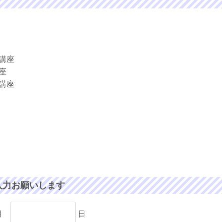
講座
座
講座
入力お願いします
月
日