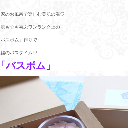
お家のお風呂で楽しむ美肌の湯♡
お肌も心も喜ぶワンランク上の
「バスボム」作りで
至福のバスタイム♡
「バスボム」