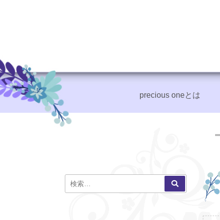
precious oneとは
+
検
検
索
索: