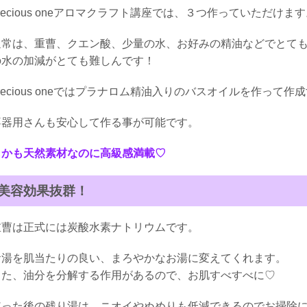
recious oneアロマクラフト講座では、３つ作っていただけま
通常は、重曹、クエン酸、少量の水、お好みの精油などでとて
の水の加減がとても難しんです！
recious oneではプラナロム精油入りのバスオイルを作って作
不器用さんも安心して作る事が可能です。
しかも天然素材なのに高級感満載♡
美容効果抜群！
重曹は正式には炭酸水素ナトリウムです。
お湯を肌当たりの良い、まろやかなお湯に変えてくれます。
また、油分を分解する作用があるので、お肌すべすべに♡
使った後の残り湯は、ニオイやぬめりも低減できるのでお掃除