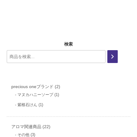
検索
2
precious oneブランド
2
個
1
マヌカハニーソープ
1
個
の
1
紫根石けん
1
の
商
個
商
の
品
品
商
22
アロマ関連商品
品
22
個
3
その他
3