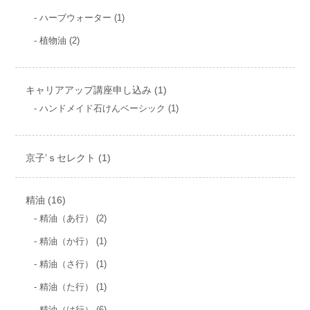
個
の
1
ハーブウォーター
1
の
商
個
商
2
植物油
2
の
品
品
個
商
の
品
商
1
キャリアアップ講座申し込み
品
1
個
1
ハンドメイド石けんベーシック
1
個
の
の
商
商
1
京子’ｓセレクト
1
品
品
個
の
16
精油
16
商
個
2
精油（あ行）
2
品
個
の
1
精油（か行）
1
の
商
個
商
1
精油（さ行）
1
の
品
品
個
商
1
精油（た行）
1
の
品
個
商
6
精油（は行）
6