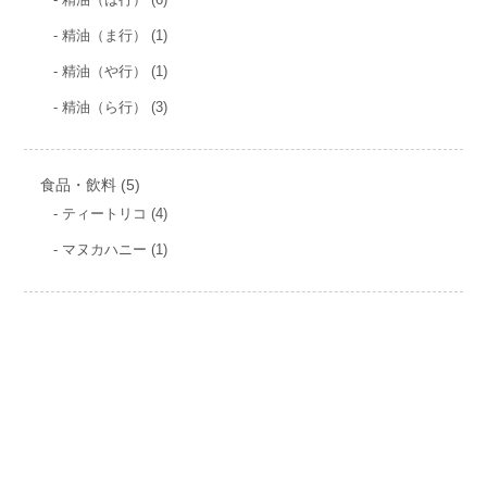
の
品
個
商
1
精油（ま行）
1
の
品
個
商
1
精油（や行）
1
の
品
個
商
3
精油（ら行）
3
の
品
個
商
の
品
商
5
食品・飲料
5
品
個
4
ティートリコ
4
個
の
1
マヌカハニー
1
の
商
個
商
の
品
品
商
品