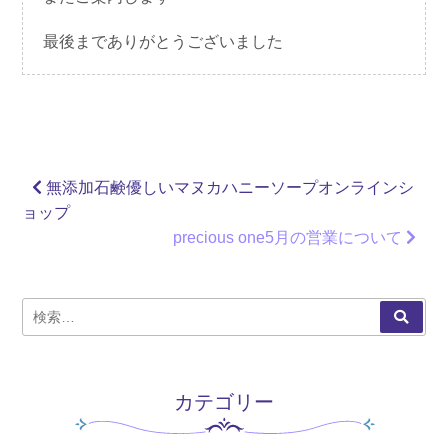
最後までありがとうございました
前
無添加石鹸優しいマヌカハニーソープオンラインシ
投
の
ョップ
稿
投
次
precious one5月の営業について
ナ
稿
の
ビ
投
ゲ
検
稿
検
ー
索
索:
シ
ョ
カテゴリー
ン