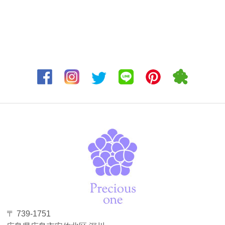
〒 739-1751