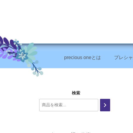
precious oneとは
プレシャ
+
検索