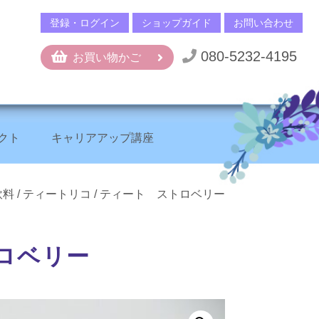
登録・ログイン
ショップガイド
お問い合わせ
080-5232-4195
お買い物かご
クト
キャリアアップ講座
+
飲料
/
ティートリコ
/ ティート ストロベリー
ロベリー