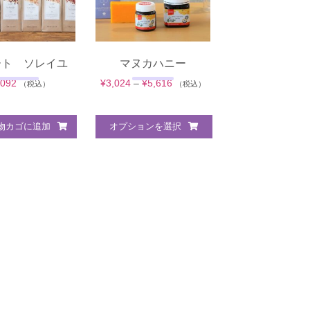
ート ソレイユ
マヌカハニー
価
,092
¥
3,024
–
¥
5,616
（税込）
（税込）
格
帯:
物カゴに追加
オプションを選択
¥3,024
–
¥5,616