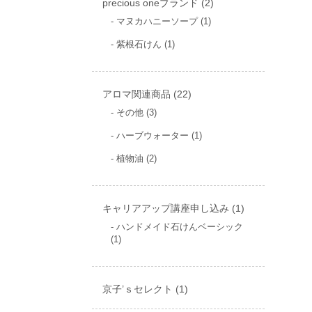
2
precious oneブランド
2
個
1
マヌカハニーソープ
1
個
の
1
紫根石けん
1
の
商
個
商
の
品
品
商
22
アロマ関連商品
品
22
個
3
その他
3
個
の
1
ハーブウォーター
1
の
商
個
商
2
植物油
2
の
品
品
個
商
の
品
商
1
キャリアアップ講座申し込み
品
1
個
ハンドメイド石けんベーシック
1
1
の
個
商
の
商
品
1
京子’ｓセレクト
品
1
個