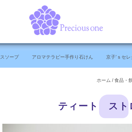
スソープ
アロマテラピー手作り石けん
京子’ｓセレ
+
+
+
ホーム
/
食品・
ティート スト