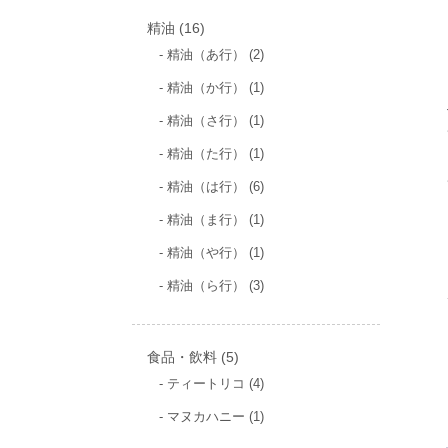
の
16
精油
16
商
個
2
精油（あ行）
2
品
個
の
1
精油（か行）
1
の
商
個
商
1
精油（さ行）
1
の
品
品
個
商
1
精油（た行）
1
の
品
個
商
6
精油（は行）
6
の
品
個
商
1
精油（ま行）
1
の
品
個
商
1
精油（や行）
1
の
品
個
商
3
精油（ら行）
3
の
品
個
商
の
品
商
5
食品・飲料
5
品
個
4
ティートリコ
4
個
の
1
マヌカハニー
1
の
商
個
商