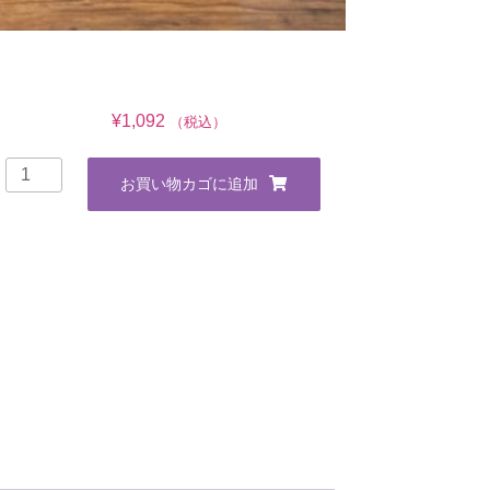
¥
1,092
（税込）
テ
お買い物カゴに追加
ィ
ー
ト
ス
ト
ロ
ベ
リ
ー
個